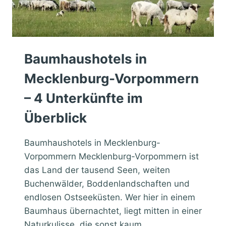
I
N
N
I
E
Baumhaushotels in
D
E
Mecklenburg-Vorpommern
R
S
– 4 Unterkünfte im
A
Überblick
C
H
S
Baumhaushotels in Mecklenburg-
E
Vorpommern Mecklenburg-Vorpommern ist
N
–
das Land der tausend Seen, weiten
1
Buchenwälder, Boddenlandschaften und
4
endlosen Ostseeküsten. Wer hier in einem
U
Baumhaus übernachtet, liegt mitten in einer
N
T
Naturkulisse, die sonst kaum…