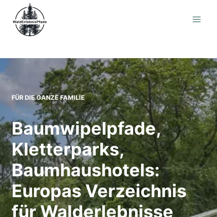
Zum
Inhalt
springen
FÜR DIE GANZE FAMILIE
Baumwipelpfade,
Kletterparks,
Baumhaushotels:
Europas Verzeichnis
für Walderlebnisse