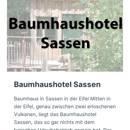
A
U
S
H
O
T
E
L
O
D
E
N
T
H
Baumhaushotel Sassen
A
L
Baumhaus in Sassen in der Eifel Mitten in
der Eifel, genau zwischen zwei erloschenen
Vulkanen, liegt das Baumhaushotel
Sassen, das so gar nichts mit dem
typischen Urlaubsbetrieb gemein hat. Der…