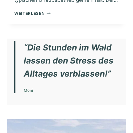
B
WEITERLESEN
A
U
M
H
A
“Die Stunden im Wald
U
S
lassen den Stress des
H
O
Alltages verblassen!”
T
E
L
Moni
S
A
S
S
E
N