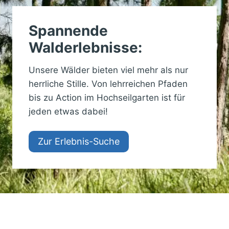
N
U
T
S
E
Spannende
H
R
O
Walderlebnisse:
K
T
Ü
E
N
Unsere Wälder bieten viel mehr als nur
L
F
herrliche Stille. Von lehrreichen Pfaden
S
T
I
bis zu Action im Hochseilgarten ist für
E
N
I
jeden etwas dabei!
H
M
E
Ü
S
Zur Erlebnis-Suche
B
S
E
E
R
N
B
–
L
2
I
U
C
N
K
T