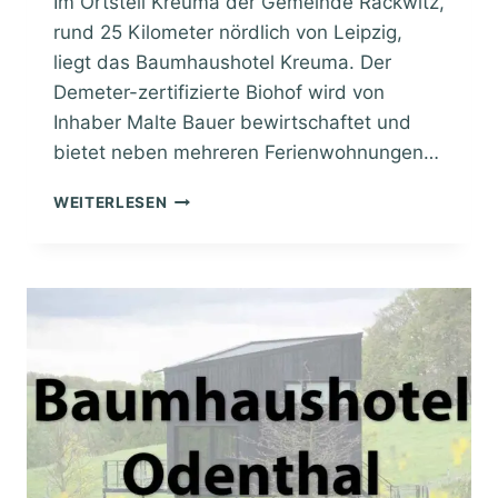
Im Ortsteil Kreuma der Gemeinde Rackwitz,
rund 25 Kilometer nördlich von Leipzig,
liegt das Baumhaushotel Kreuma. Der
Demeter-zertifizierte Biohof wird von
Inhaber Malte Bauer bewirtschaftet und
bietet neben mehreren Ferienwohnungen…
B
WEITERLESEN
A
U
M
H
A
U
S
H
O
T
E
L