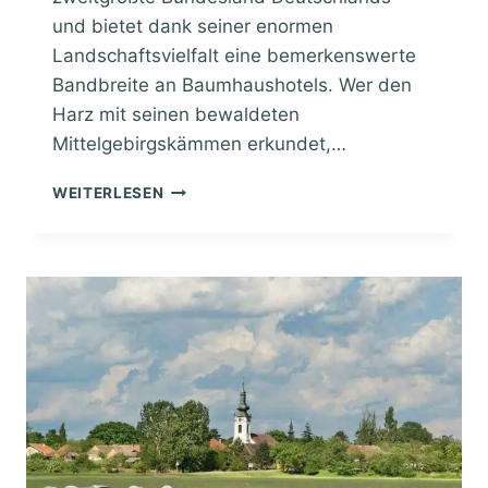
und bietet dank seiner enormen
Landschaftsvielfalt eine bemerkenswerte
Bandbreite an Baumhaushotels. Wer den
Harz mit seinen bewaldeten
Mittelgebirgskämmen erkundet,…
B
WEITERLESEN
A
U
M
H
A
U
S
H
O
T
E
L
S