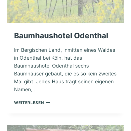
K
R
E
U
M
A
Baumhaushotel Odenthal
Im Bergischen Land, inmitten eines Waldes
in Odenthal bei Köln, hat das
Baumhaushotel Odenthal sechs
Baumhäuser gebaut, die es so kein zweites
Mal gibt. Jedes Haus trägt seinen eigenen
Namen,…
B
WEITERLESEN
A
U
M
H