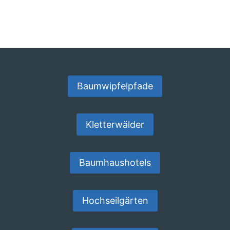
E
R
K
Ü
N
F
T
E
Baumwipfelpfade
I
M
Ü
Kletterwälder
B
E
R
B
Baumhaushotels
L
I
C
K
Hochseilgärten