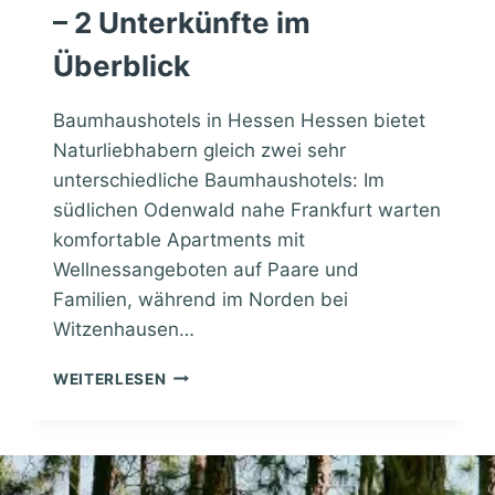
L
– 2 Unterkünfte im
E
N
Überblick
B
U
Baumhaushotels in Hessen Hessen bietet
R
Naturliebhabern gleich zwei sehr
G
-
unterschiedliche Baumhaushotels: Im
V
südlichen Odenwald nahe Frankfurt warten
O
komfortable Apartments mit
R
P
Wellnessangeboten auf Paare und
O
Familien, während im Norden bei
M
Witzenhausen…
M
E
B
WEITERLESEN
R
A
N
U
–
M
4
H
U
A