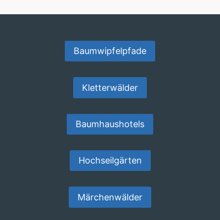
Baumwipfelpfade
Kletterwälder
Baumhaushotels
Hochseilgärten
Märchenwälder