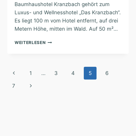
Baumhaushotel Kranzbach gehört zum
Luxus- und Wellnesshotel „Das Kranzbach“.
Es liegt 100 m vom Hotel entfernt, auf drei
Metern Höhe, mitten im Wald. Auf 50 m²…
BAUMHAUSHOTEL
WEITERLESEN
KRANZBACH
Seitennavigation
Vorherige
1
…
3
4
5
6
Seite
Nächste
7
Seite