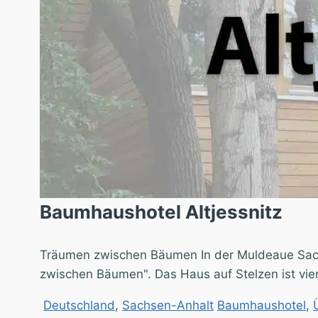
Baumhaushotel Altjessnitz
"]
Träumen zwischen Bäumen In der Muldeaue Sach
zwischen Bäumen". Das Haus auf Stelzen ist vie
Deutschland
,
Sachsen-Anhalt
Baumhaushotel
,