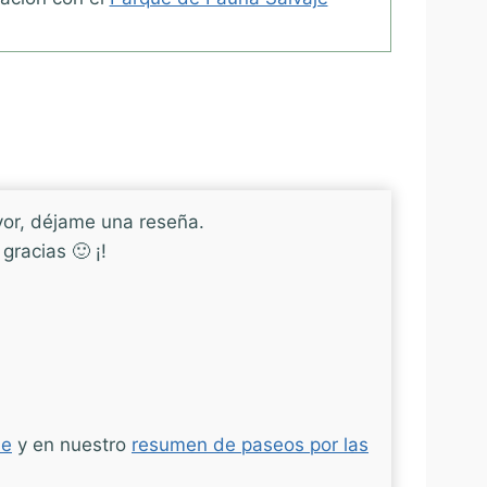
vor, déjame una reseña.
racias 🙂 ¡!
ue
y en nuestro
resumen de paseos por las