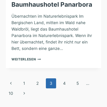
Baumhaushotel Panarbora
Übernachten im Naturerlebnispark Im
Bergischen Land, mitten im Wald nahe
Waldbröl, liegt das Baumhaushotel
Panarbora im Naturerlebnispark. Wenn ihr
hier übernachtet, findet ihr nicht nur ein
Bett, sondern eine ganze…
BAUMHAUSHOTEL
WEITERLESEN
PANARBORA
Seitennavigation
Vorherige
1
2
3
4
5
…
Seite
Nächste
10
Seite