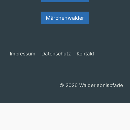
Märchenwälder
Impressum
Datenschutz
Kontakt
© 2026 Walderlebnispfade
Cookie Consent mit Real Cookie Banner
Deutsch
English
(
Englisch
)
Français
(
Französisch
)
Español
(
Spanisch
)