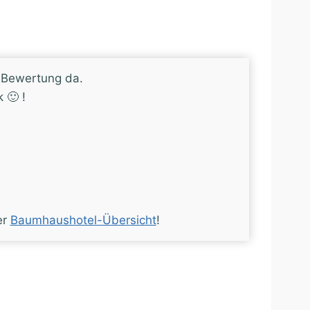
e Bewertung da.
 🙂 !
er
Baumhaushotel-Übersicht
!