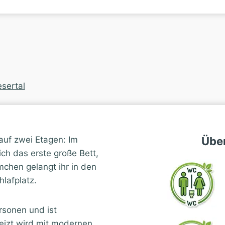
sertal
auf zwei Etagen: Im
Über
ch das erste große Bett,
chen gelangt ihr in den
lafplatz.
rsonen und ist
eizt wird mit modernen