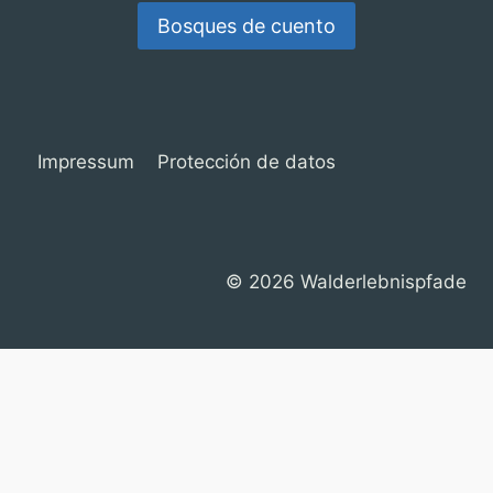
Bosques de cuento
Impressum
Protección de datos
© 2026 Walderlebnispfade
Consentimiento de Cookies con Real Cookie Banner
Deutsch
(
Alemán
)
English
(
Inglés
)
Français
(
Francés
)
Español