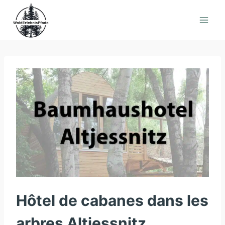
Aller
au
contenu
Hôtel de cabanes dans les
arbres Altjessnitz