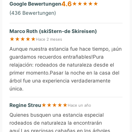
4.6
Google Bewertungen
★
★
★
★
★
(436 Bewertungen)
Marco Roth (skiStern-de Skireisen)
★
★
★
★
★
Hace 2 meses
Aunque nuestra estancia fue hace tiempo, ¡aún
guardamos recuerdos entrañables!Pura
relajación: rodeados de naturaleza desde el
primer momento.Pasar la noche en la casa del
árbol fue una experiencia verdaderamente
única.
Regine Streu
★
★
★
★
★
Hace un año
Quienes busquen una estancia especial
rodeados de naturaleza la encontrarán
aquí.Las preciosas cabañas en los árboles