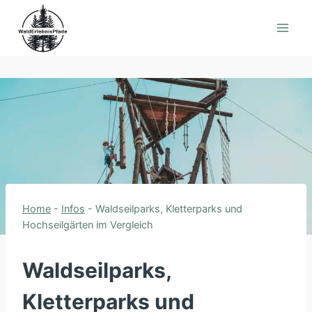
Zum
Inhalt
springen
Home
-
Infos
-
Waldseilparks, Kletterparks und
Hochseilgärten im Vergleich
Waldseilparks,
Kletterparks und