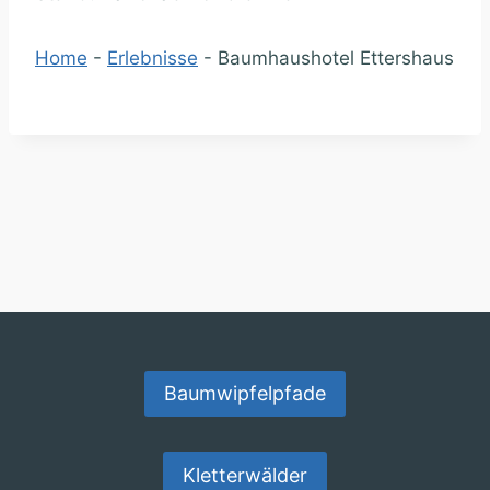
Home
-
Erlebnisse
-
Baumhaushotel Ettershaus
Baumwipfelpfade
Kletterwälder