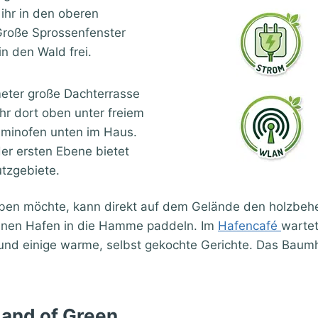
ihr in den oberen
 Große Sprossenfenster
in den Wald frei.
meter große Dachterrasse
r dort oben unter freiem
minofen unten im Haus.
er ersten Ebene bietet
utzgebiete.
en möchte, kann direkt auf dem Gelände den holzbehe
enen Hafen in die Hamme paddeln. Im
Hafencafé
wartet
 und einige warme, selbst gekochte Gerichte. Das Baumh
and of Green