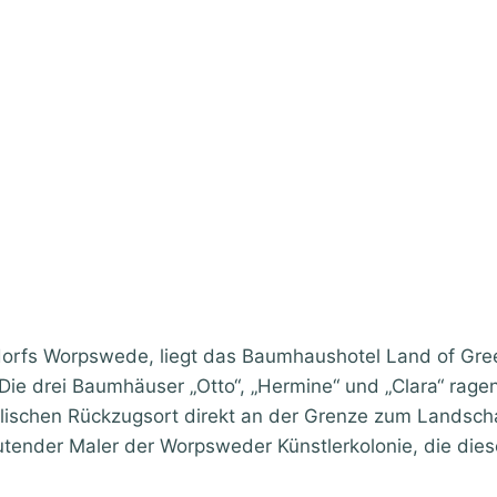
dorfs Worpswede, liegt das Baumhaushotel Land of Gree
ie drei Baumhäuser „Otto“, „Hermine“ und „Clara“ ragen 
yllischen Rückzugsort direkt an der Grenze zum Landsc
eutender Maler der Worpsweder Künstlerkolonie, die di