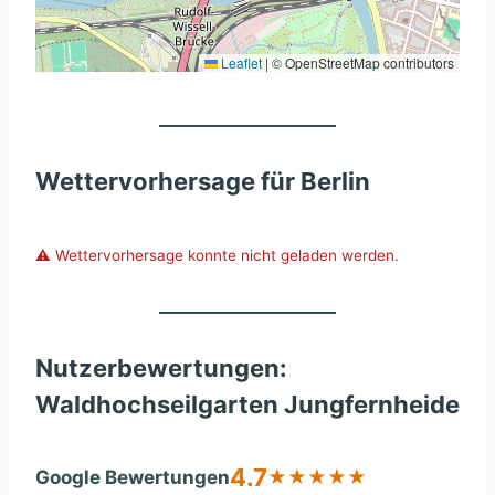
Leaflet
|
© OpenStreetMap contributors
Wettervorhersage für Berlin
⚠️ Wettervorhersage konnte nicht geladen werden.
Nutzerbewertungen:
Waldhochseilgarten Jungfernheide
4.7
Google Bewertungen
★
★
★
★
★