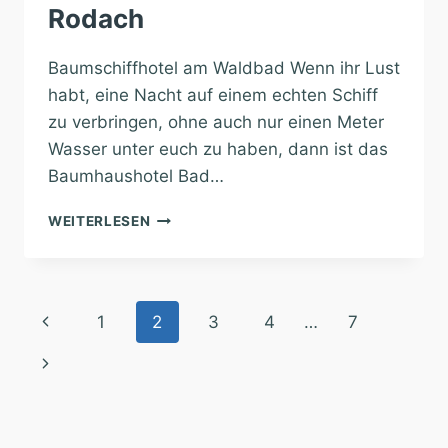
Rodach
Baumschiffhotel am Waldbad Wenn ihr Lust
habt, eine Nacht auf einem echten Schiff
zu verbringen, ohne auch nur einen Meter
Wasser unter euch zu haben, dann ist das
Baumhaushotel Bad…
BAUMHAUSHOTEL
WEITERLESEN
BAD
RODACH
Seitennavigation
Vorherige
1
2
3
4
…
7
Seite
Nächste
Seite