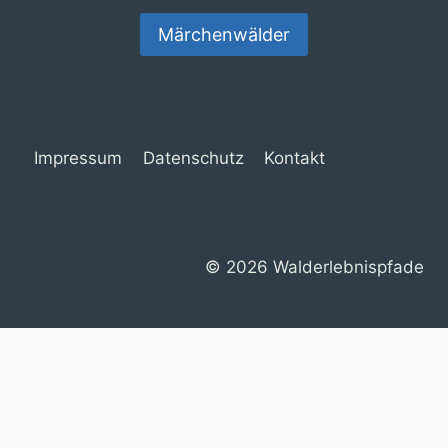
Märchenwälder
Impressum
Datenschutz
Kontakt
© 2026 Walderlebnispfade
Cookie Consent mit Real Cookie Banner
Deutsch
English
(
Englisch
)
Français
(
Französisch
)
Español
(
Spanisch
)